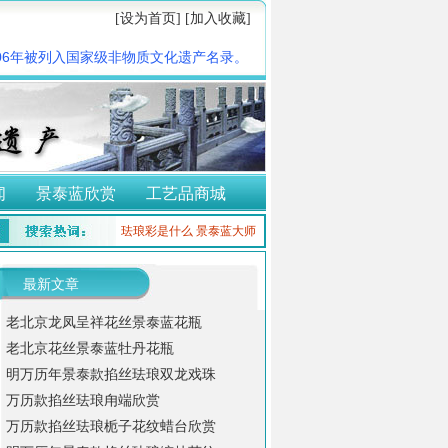
[设为首页]
[加入收藏]
，
06年被列入国家级非物质文化遗产名录。
闻
景泰蓝欣赏
工艺品商城
珐琅彩是什么
景泰蓝大师
最新文章
老北京龙凤呈祥花丝景泰蓝花瓶
老北京花丝景泰蓝牡丹花瓶
明万历年景泰款掐丝珐琅双龙戏珠
万历款掐丝珐琅甪端欣赏
万历款掐丝珐琅栀子花纹蜡台欣赏