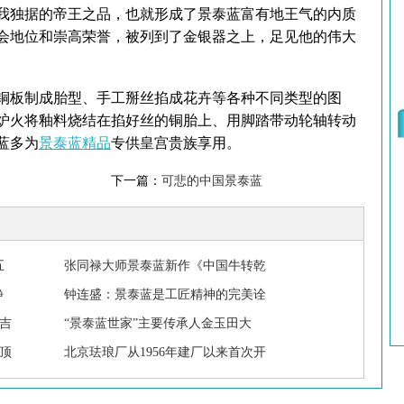
我独据的帝王之品，也就形成了景泰蓝富有地王气的内质
会地位和崇高荣誉，被列到了金银器之上，足见他的伟大
板制成胎型、手工掰丝掐成花卉等各种不同类型的图
炉火将釉料烧结在掐好丝的铜胎上、用脚踏带动轮轴转动
蓝多为
景泰蓝精品
专供皇宫贵族享用。
下一篇：
可悲的中国景泰蓝
五
张同禄大师景泰蓝新作《中国牛转乾
静
钟连盛：景泰蓝是工匠精神的完美诠
吉
“景泰蓝世家”主要传承人金玉田大
顶
北京珐琅厂从1956年建厂以来首次开