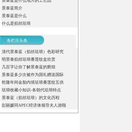
景泰蓝是什么地方的工艺品
景泰蓝简介
景泰蓝是什么
什么是掐丝珐琅
各栏目头条
清代景泰蓝（掐丝珐琅）色彩研究
明景泰掐丝珐琅番莲纹盒欣赏
几百字让你了解景泰蓝的辉煌
景泰蓝多少次被作为国礼赠送国际
乾隆年间金胎内填珐琅番莲纹五供
珐琅收藏小知识-各朝代珐琅特点
景泰蓝（掐丝珐琅）的文化历程
彭丽媛同APEC经济体领导夫人游颐