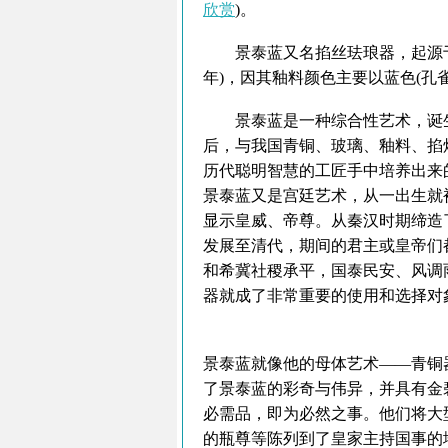
欣赏
)。
景泰蓝又名掐丝珐琅器，起源于元朝
年)，因其釉料颜色主要以蓝色(孔
景泰蓝是一种综合性艺术，诞生
后，与我国青铜、玻璃、釉料、掐
历代聪明智慧的工匠手中培养出来
景泰蓝又是宫廷艺术，从一出生就
显示皇威、帝尊。从秦汉时期缔造
发展至清代，期间的君主或皇帝们
和希冀社稷承平，国泰民安、风调
器就成了非常重要的使用和选择对
景泰蓝就像他的母体艺术——青铜
了景泰蓝的彩奇与伟异，并具有金
必需品，即为必然之事。他们将大
的瓶尊等陈列到了皇家主持国事的