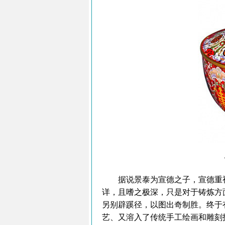
据说景泰为宣德之子，宣德重视
详，且嗜之极深，只是对于铸炼方
另别辟蹊径，以图出奇制胜。终于
艺、又溶入了传统手工绘画和雕刻