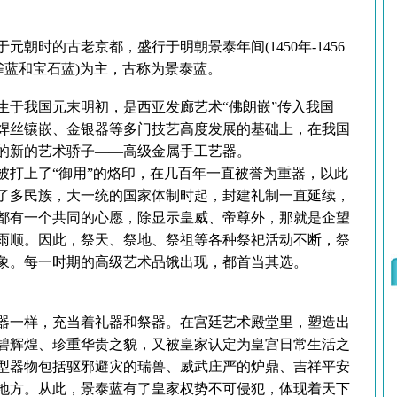
时的古老京都，盛行于明朝景泰年间(1450年-1456
雀蓝和宝石蓝)为主，古称为景泰蓝。
于我国元末明初，是西亚发廊艺术“佛朗嵌”传入我国
焊丝镶嵌、金银器等多门技艺高度发展的基础上，在我国
的新的艺术骄子——高级金属手工艺器。
被打上了“御用”的烙印，在几百年一直被誉为重器，以此
了多民族，大一统的国家体制时起，封建礼制一直延续，
都有一个共同的心愿，除显示皇威、帝尊外，那就是企望
雨顺。因此，祭天、祭地、祭祖等各种祭祀活动不断，祭
象。每一时期的高级艺术品饿出现，都首当其选。
器一样，充当着礼器和祭器。在宫廷艺术殿堂里，塑造出
碧辉煌、珍重华贵之貌，又被皇家认定为皇宫日常生活之
型器物包括驱邪避灾的瑞兽、威武庄严的炉鼎、吉祥平安
地方。从此，景泰蓝有了皇家权势不可侵犯，体现着天下