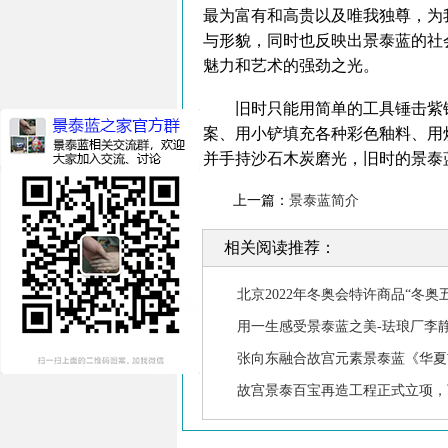
最为富有和高贵以及唯我独尊，为
与形貌，同时也反映出景泰蓝的社
魅力和艺术的强劲之光。
旧时只能用简单的工具锤击紫铜
案、用小铲填充各种彩色釉料、用
并手持沙石木炭磨光，旧时的景泰
上一篇：
景泰蓝简介
相关阅读推荐：
北京2022年冬奥会特许商品“冬奥
用一生感受景泰蓝之美-珐琅厂李
张向东融合故宫元素景泰蓝《华夏
故宫景泰百宝再造工程正式立项，