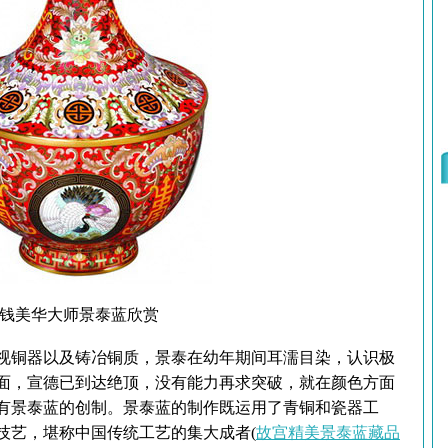
钱美华大师景泰蓝欣赏
铜器以及铸冶铜质，景泰在幼年期间耳濡目染，认识极
面，宣德已到达绝顶，没有能力再求突破，就在颜色方面
有景泰蓝的创制。景泰蓝的制作既运用了青铜和瓷器工
技艺，堪称中国传统工艺的集大成者(
故宫精美景泰蓝藏品