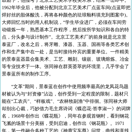
鼓励下，他报考了北京工艺美术学校美术系，结果一击即中。
1962年毕业后，他被分配到北京工艺美术厂点蓝车间(点蓝即把
焊好丝的胎体酸洗，再将各种颜色的珐琅釉料填充到图案中)。
大师回忆当时的用人机制说，“学生毕业进厂，必须在车间劳
动锻炼一年，熟悉基本工作程序，然后按所学知识和各自的特
点，分头参与设计制作”。北京工艺美术厂的前身就是北京景
泰蓝厂，改名之后，将牙雕、漆器、玉器、国画等各类艺术创
作和生产集中在一处，是当时接待外宾的重要单位。一件精美
的景泰蓝器皿会集美术、工艺、雕刻、镶嵌、玻璃熔炼、冶金
等专业技术于一体。张同禄在群英荟萃的环境里，几乎学会了
景泰蓝所有的制作工序。
“文革”期间，景泰蓝在创作中使用频率最高的龙凤花鸟题
材被认为与“封资修”沾边，创作受到一定程度的限制，题材只
能在“工农兵”、“样板戏”、“农林牧副渔”中徘徊。张同禄大师
却别出心裁，巧妙借力毛主席诗词《蝶恋花·答李淑一》的词牌
名，1968年创作出《蝶花瓶》，同年在参观首钢时，看到钢花
飞溅的场景十分美丽，受到启迪，创作出《钢花瓶》。1971
年，第一件融合多种工艺的《神鹿宝车尊》问世，曲线和直线