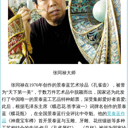
张同禄大师
张同禄在1976年创作的景泰蓝艺术珍品《孔雀壶》，被誉
为“天下第一美”，于数万件艺术品中脱颖而出，国家还为此发
行了中国唯一的景泰蓝工艺品特种邮票，深受集邮爱好者喜爱;
此后，根据毛泽东主席《蝶恋花.答李淑一》词牌名创作的景泰
蓝《蝶花瓶》，在全国景泰蓝行业评比中夺魁。他的
景泰蓝作
品
《神鹿宝车樽》首开景泰蓝与玉雕、牙雕、花丝镶嵌等多种
工艺相结合的先河;作品《孔雀屏灯》、《鸟杯》被评为国家珍