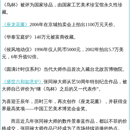
《鸟杯》被评为国家珍品，由国家工艺美术珍宝馆永久性珍
藏。
《座龙花薰》
2006年在京城拍卖会上拍出1100万元天价。
《华泰宝庭炉》140万元被富商收藏。
《候风地动仪》1996年仅人民币5000元，2002年拍出5.7万美
元，6年升值92倍。
《圆满计时仪系列》当代大师作品首次入藏台北故宫博物院。
《盛世六和如意炉》
张同禄大师从艺50周年特别纪念作品，被
大师自己评价为“继《鸟杯》之后的又一代表作”。
为喜迎壬辰年，历时三年，再次创作《座龙花薰》，并获得业
界最高奖项——中国工艺美术博览会金奖。
而且近几年张同禄大师的数件景泰蓝作品，都以不菲的价
格成交，张同禄大师作品已经成为了市场持续追捧的热点。