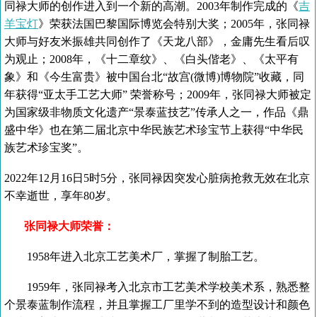
同禄大师的创作进入到一个新的高潮。2003年制作完成的《
吉
羊宝灯
》荣获法国巴黎国际博览会特别大奖；2005年，张同禄
大师与好友米振雄共同创作了《天龙八部》，金庸先生看后叹
为观止；2008年，《十二章纹》、《白头偕老》、《太平有
象》和《今生富贵》被中国台北“故宫(微博)博物院”收藏，同
年获得“亚太手工艺大师” 荣誉称号；2009年，张同禄大师被定
为国家级非物质文化遗产“景泰蓝技艺”传承人之一，作品《鼎
盛中华》也在第二届北京中华民族艺术珍宝节上获得“中华民
族艺术珍宝奖”。
2022年12月16日5时5分，张同禄因突发心脏病抢救无效在北京
不幸逝世，享年80岁。
张同禄大师荣誉：
1958
年进入北京工艺美术厂，掌握了制胎工艺。
1959年，张同禄考入北京市工艺美术学校美术系，熟悉整
个景泰蓝制作流程，并且掌握工厂里学不到的造型设计和颜色