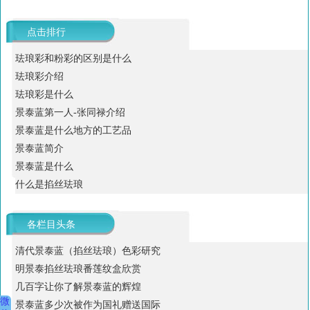
点击排行
珐琅彩和粉彩的区别是什么
珐琅彩介绍
珐琅彩是什么
景泰蓝第一人-张同禄介绍
景泰蓝是什么地方的工艺品
景泰蓝简介
景泰蓝是什么
什么是掐丝珐琅
各栏目头条
清代景泰蓝（掐丝珐琅）色彩研究
明景泰掐丝珐琅番莲纹盒欣赏
几百字让你了解景泰蓝的辉煌
微
景泰蓝多少次被作为国礼赠送国际