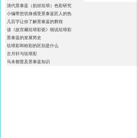
清代景泰蓝（掐丝珐琅）色彩研究
小编带您切身感受景泰蓝匠人的热
几百字让你了解景泰蓝的辉煌
读《故宫藏珐琅彩瓷》细说珐琅彩
景泰蓝的发展简史
珐琅彩和粉彩的区别是什么
古月轩与珐琅彩
马未都普及景泰蓝知识