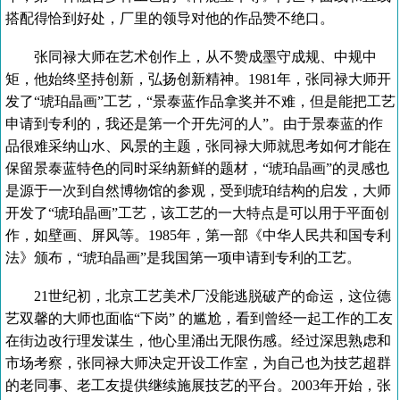
搭配得恰到好处，厂里的领导对他的作品赞不绝口。
张同禄大师在艺术创作上，从不赞成墨守成规、中规中
矩，他始终坚持创新，弘扬创新精神。1981年，张同禄大师开
发了“琥珀晶画”工艺，“景泰蓝作品拿奖并不难，但是能把工艺
申请到专利的，我还是第一个开先河的人”。由于景泰蓝的作
品很难采纳山水、风景的主题，张同禄大师就思考如何才能在
保留景泰蓝特色的同时采纳新鲜的题材，“琥珀晶画”的灵感也
是源于一次到自然博物馆的参观，受到琥珀结构的启发，大师
开发了“琥珀晶画”工艺，该工艺的一大特点是可以用于平面创
作，如壁画、屏风等。1985年，第一部《中华人民共和国专利
法》颁布，“琥珀晶画”是我国第一项申请到专利的工艺。
21世纪初，北京工艺美术厂没能逃脱破产的命运，这位德
艺双馨的大师也面临“下岗” 的尴尬，看到曾经一起工作的工友
在街边改行理发谋生，他心里涌出无限伤感。经过深思熟虑和
市场考察，张同禄大师决定开设工作室，为自己也为技艺超群
的老同事、老工友提供继续施展技艺的平台。2003年开始，张