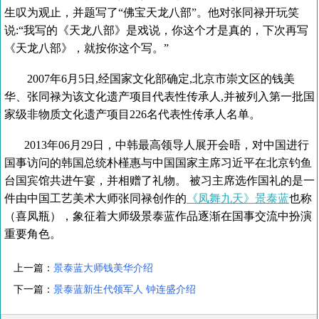
生叹为观止，并题写了“佛宝天龙八部”。他对张同禄开玩笑
说:“我写的《天龙八部》是戏说，你这个才是真的，下次再写
《天龙八部》，就按你这个写。”
2007年6月5日,经国家文化部确定,北京市崇文区的钱美
华、张同禄为该文化遗产项目代表性传承人,并被列入第一批国
家级非物质文化遗产项目226名代表性传承人名单。
2013年06月29日，中韩最高领导人展开会晤，对中国进行
国事访问的韩国总统朴槿惠与中国国家主席习近平在北京钓鱼
台国宾馆共进午宴，并相赠了礼物。 被习主席选作国礼的是一
件由中国工艺美术大师张同禄创作的
《凤舞九天》景泰蓝
也称
（喜凤瓶），象征着大师级景泰蓝作品逐渐在国事交流中扮演
重要角色。
上一篇：
景泰蓝大师钱美华介绍
下一篇：
景泰蓝新生代领军人 钟连盛介绍