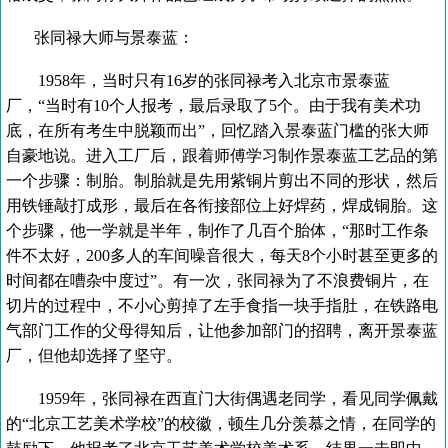
张同禄大师与景泰蓝：
1958年，当时只有16岁的张同禄考入北京市景泰蓝
厂，“当时有10个人报考，最后录取了5个。由于我有美术功
底，在所有考生中脱颖而出”，回忆踏入景泰蓝门槛的张大师
自豪地说。进入工厂后，跟着师傅学习制作景泰蓝工艺品的第
一个步骤：制胎。制胎就是先用紫铜片剪出不同的形状，然后
用铁锤敲打成形，最后在各衔接部位上好焊药，焊成铜胎。这
个步骤，他一学就是半年，制作了几百个胎体，“那时工作条
件不太好，200多人的车间噪音很大，每天8个小时甚至更多的
时间都在嘈杂中度过”。有一次，张同禄为了不浪费铜片，在
切片的过程中，不小心剪掉了左手食指一块手指肚，在铁路电
气部门工作的父母得知后，让他参加部门的招聘，离开景泰蓝
厂，但他却选择了坚守。
1959年，张同禄在西直门大街偶遇老同学，看见同学佩戴
的“北京工艺美术学校”的校徽，顿生几分羡慕之情，在同学的