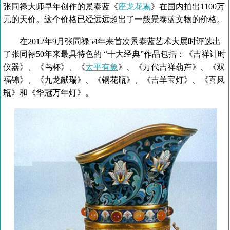
张同禄大师早年创作的景泰蓝《
座龙花熏
》在国内拍出1100万
元的天价。这个价格已经远远超出了一般景泰蓝文物的价格。
在2012年9月张同禄54年来首次景泰蓝艺术大展时评选出
了张同禄50年来最具特色的 “十大经典”作品包括：《吉祥计时
仪器》、《鸟杯》、《
太平有象
》、《万代吉祥葫芦》、《双
福锦》、《九龙献瑞》、《钢花瓶》、《吉羊宝灯》、《喜凤
瓶》和《华冠万年灯》。