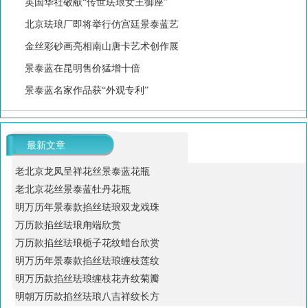
英国华社敬献“传世珐琅女王御座”
北京珐琅厂即将举行仿宫廷景泰蓝艺
金丝彩砂画亮相南山唐卡艺术创作展
景泰蓝在昆明售价猛增十倍
景泰蓝名家作品获“外观专利”
最新文章
老北京龙凤呈祥花丝景泰蓝花瓶
老北京花丝景泰蓝牡丹花瓶
明万历年景泰款掐丝珐琅双龙戏珠
万历款掐丝珐琅甪端欣赏
万历款掐丝珐琅栀子花纹蜡台欣赏
明万历年景泰款掐丝珐琅缠枝莲纹
明万历款掐丝珐琅缠枝花卉纹菊瓣
明朝万历款掐丝珐琅八吉祥纹长方