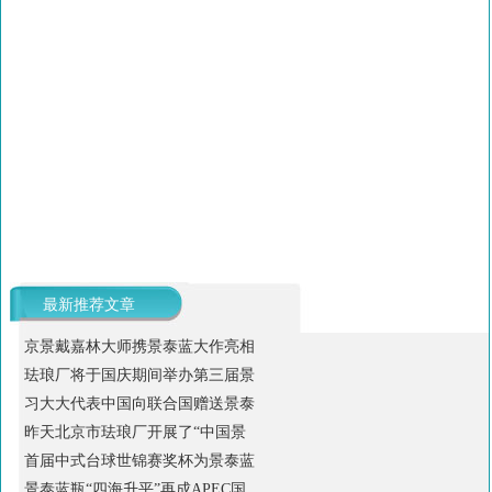
最新推荐文章
京景戴嘉林大师携景泰蓝大作亮相
珐琅厂将于国庆期间举办第三届景
习大大代表中国向联合国赠送景泰
昨天北京市珐琅厂开展了“中国景
首届中式台球世锦赛奖杯为景泰蓝
景泰蓝瓶“四海升平”再成APEC国