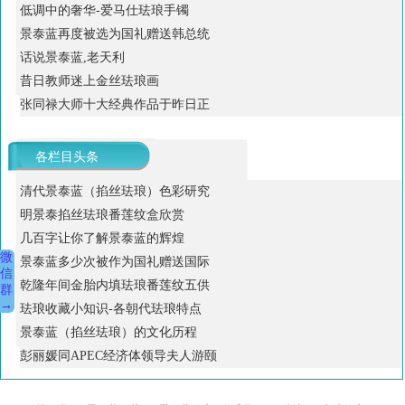
低调中的奢华-爱马仕珐琅手镯
景泰蓝再度被选为国礼赠送韩总统
话说景泰蓝,老天利
昔日教师迷上金丝珐琅画
张同禄大师十大经典作品于昨日正
各栏目头条
清代景泰蓝（掐丝珐琅）色彩研究
明景泰掐丝珐琅番莲纹盒欣赏
几百字让你了解景泰蓝的辉煌
微
景泰蓝多少次被作为国礼赠送国际
信
乾隆年间金胎内填珐琅番莲纹五供
群
→
珐琅收藏小知识-各朝代珐琅特点
景泰蓝（掐丝珐琅）的文化历程
彭丽媛同APEC经济体领导夫人游颐