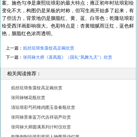
案。施色匀净是康熙珐琅彩的最大特点；雍正初年时珐琅彩绘
变化不大，构图仍是呆板的对称，但写生画开始多了起来，有
了些活力，背景地仍是胭脂红、黄、蓝、白等色；乾隆珐琅彩
绘受西洋画影响很大。色彩特点是：杏黄细腻而泛红，蓝色鲜
艳，胭脂红色浓而透明。
上一篇：
掐丝珐琅鱼藻纹高足碗欣赏
下一篇：
张同禄大师《喜凤瓶》（国礼“凤舞九天”）欣赏
相关阅读推荐：
掐丝珐琅鱼藻纹高足碗欣赏
张同禄钢花瓶欣赏
清珐琅彩芍药雉鸡图玉壶春瓶欣赏
张同禄景泰蓝万代吉祥葫芦欣赏
张同禄大师圆满系列计时仪欣赏
乾隆御制珐琅彩庭园人物图题诗灯笼