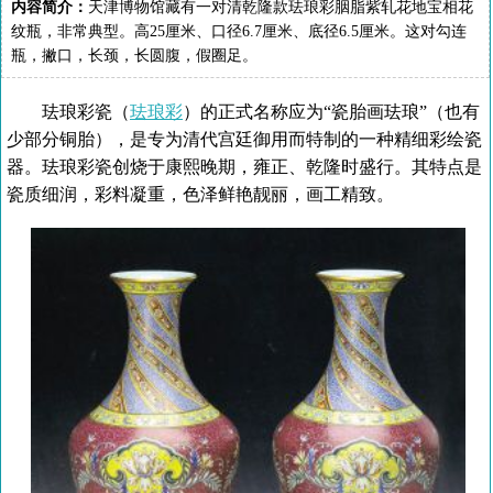
内容简介：
天津博物馆藏有一对清乾隆款珐琅彩胭脂紫轧花地宝相花
纹瓶，非常典型。高25厘米、口径6.7厘米、底径6.5厘米。这对勾连
瓶，撇口，长颈，长圆腹，假圈足。
珐琅彩瓷（
珐琅彩
）的正式名称应为“瓷胎画珐琅”（也有
少部分铜胎），是专为清代宫廷御用而特制的一种精细彩绘瓷
器。珐琅彩瓷创烧于康熙晚期，雍正、乾隆时盛行。其特点是
瓷质细润，彩料凝重，色泽鲜艳靓丽，画工精致。