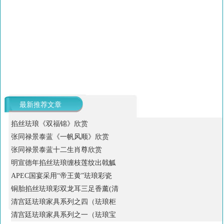
最新推荐文章
掐丝珐琅《双福锦》欣赏
张同禄景泰蓝《一帆风顺》欣赏
张同禄景泰蓝十二生肖尊欣赏
明宣德年掐丝珐琅缠枝莲纹出戟觚
APEC国宴采用“帝王黄”珐琅彩瓷
铜胎掐丝珐琅彩双龙耳三足香薰(清
清宫廷珐琅家具系列之四（珐琅柜
清宫廷珐琅家具系列之一（珐琅宝