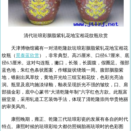
清代珐琅彩胭脂紫轧花地宝相花纹瓶欣赏
天津博物馆藏有一对清乾隆款珐琅彩胭脂紫轧花地宝相花
纹瓶（
景泰蓝欣赏
），非常典型。高25厘米、口径6.7厘米、底
径6.5厘米。这对勾连瓶，撇口，长颈，长圆腹，假圈足。颈部
蓝色地，朱红色条状图案，作螺旋状绕颈一周。腹部胭脂紫
地，锥剔出凤草纹，黄地开光绘三组宝相花纹，色彩光亮油
润。瓶里及底均施淡绿釉，釉表呈现折光不强的皱纹，口、肩
部描金彩，底中心篆书“大清乾隆年制”六字红色方款。此瓶富
丽堂皇，采用轧道工艺装饰手法，体现了清乾隆崇尚华贵艳丽
的审美风尚。
康熙晚期，雍正、乾隆三代珐琅彩瓷的发展有各自的时代
特点。康熙时候的珐琅彩绘大都仿照铜胎画珐琅时的色彩图