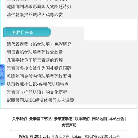
乾隆御制珐琅彩庭园人物图题诗灯
清代乾隆掐丝珐琅天鸡尊欣赏
各栏目头条
清代景泰蓝（掐丝珐琅）色彩研究
明景泰掐丝珐琅番莲纹盒欣赏
几百字让你了解景泰蓝的辉煌
微
景泰蓝多少次被作为国礼赠送国际
信
乾隆年间金胎内填珐琅番莲纹五供
群
→
珐琅收藏小知识-各朝代珐琅特点
景泰蓝（掐丝珐琅）的文化历程
彭丽媛同APEC经济体领导夫人游颐
关于我们
|
景泰蓝工艺品
|
景泰蓝动态
|
联系我们
|
网站地图
|
本站公告
|
免责声明
版权所有 2011-2015
景泰蓝之家
[jtlzj.net]
京ICP备2021015155号