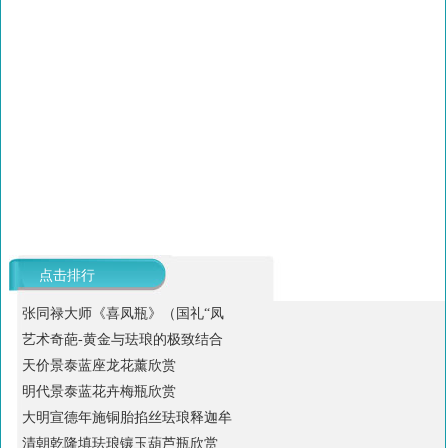
点击排行
张同禄大师《喜凤瓶》（国礼“凤
艺术奇葩-黄金与珐琅的极致结合
天价景泰蓝座龙花薰欣赏
明代景泰蓝花卉梅瓶欣赏
大明宣德年施铜胎掐丝珐琅释迦牟
清朝乾隆填珐琅镶玉葫芦瓶欣赏