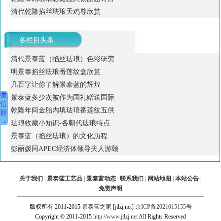
清代乾隆掐丝珐琅天鸡尊欣赏
各栏目头条
清代景泰蓝（掐丝珐琅）色彩研究
明景泰掐丝珐琅番莲纹盒欣赏
几百字让你了解景泰蓝的辉煌
微
景泰蓝多少次被作为国礼赠送国际
信
乾隆年间金胎内填珐琅番莲纹五供
群
→
珐琅收藏小知识-各朝代珐琅特点
景泰蓝（掐丝珐琅）的文化历程
彭丽媛同APEC经济体领导夫人游颐
关于我们
|
景泰蓝工艺品
|
景泰蓝动态
|
联系我们
|
网站地图
|
本站公告
|
免责声明
版权所有 2011-2015
景泰蓝之家
[jtlzj.net]
京ICP备2021015155号
Copyright © 2011-2015
http://www.jtlzj.net
All Rights Reserved