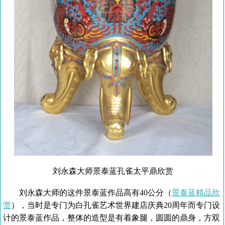
刘永森大师景泰蓝孔雀太平鼎欣赏
刘永森大师的这件景泰蓝作品高有40公分（
景泰蓝精品欣
赏
），当时是专门为白孔雀艺术世界建店庆典20周年而专门设
计的景泰蓝作品，整体的造型是有着象腿，圆圆的鼎身，方双