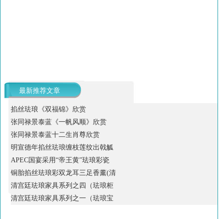
最新推荐文章
掐丝珐琅《双福锦》欣赏
张同禄景泰蓝《一帆风顺》欣赏
张同禄景泰蓝十二生肖尊欣赏
明宣德年掐丝珐琅缠枝莲纹出戟觚
APEC国宴采用“帝王黄”珐琅彩瓷
铜胎掐丝珐琅彩双龙耳三足香薰(清
清宫廷珐琅家具系列之四（珐琅柜
清宫廷珐琅家具系列之一（珐琅宝