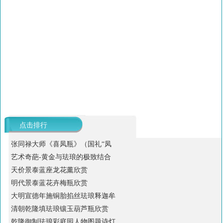
点击排行
张同禄大师《喜凤瓶》（国礼“凤
艺术奇葩-黄金与珐琅的极致结合
天价景泰蓝座龙花薰欣赏
明代景泰蓝花卉梅瓶欣赏
大明宣德年施铜胎掐丝珐琅释迦牟
清朝乾隆填珐琅镶玉葫芦瓶欣赏
乾隆御制珐琅彩庭园人物图题诗灯