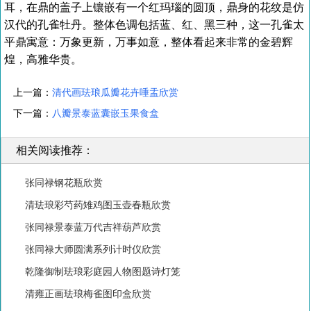
耳，在鼎的盖子上镶嵌有一个红玛瑙的圆顶，鼎身的花纹是仿
汉代的孔雀牡丹。整体色调包括蓝、红、黑三种，这一孔雀太
平鼎寓意：万象更新，万事如意，整体看起来非常的金碧辉
煌，高雅华贵。
上一篇：
清代画珐琅瓜瓣花卉唾盂欣赏
下一篇：
八瓣景泰蓝囊嵌玉果食盒
相关阅读推荐：
张同禄钢花瓶欣赏
清珐琅彩芍药雉鸡图玉壶春瓶欣赏
张同禄景泰蓝万代吉祥葫芦欣赏
张同禄大师圆满系列计时仪欣赏
乾隆御制珐琅彩庭园人物图题诗灯笼
清雍正画珐琅梅雀图印盒欣赏